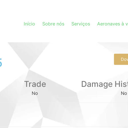
Início
Sobre nós
Serviços
Aeronaves à 
5
Do
Trade
Damage His
No
No