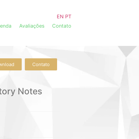
EN
PT
venda
Avaliações
Contato
wnload
Contato
tory Notes