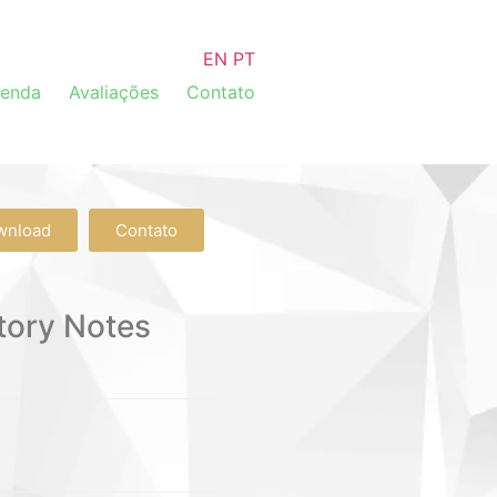
EN
PT
venda
Avaliações
Contato
wnload
Contato
tory Notes