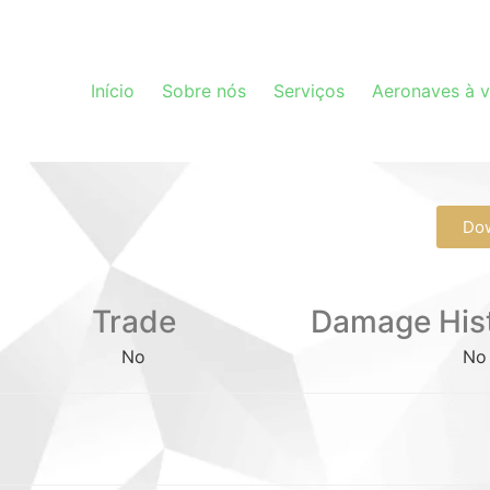
Início
Sobre nós
Serviços
Aeronaves à 
Do
Trade
Damage His
No
No