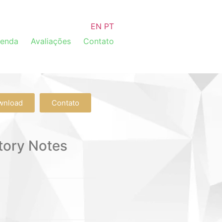
EN
PT
venda
Avaliações
Contato
wnload
Contato
tory Notes