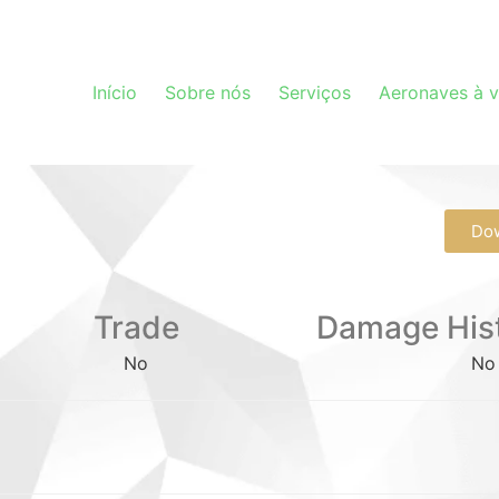
Início
Sobre nós
Serviços
Aeronaves à 
Do
Trade
Damage His
No
No