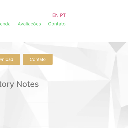
EN
PT
venda
Avaliações
Contato
wnload
Contato
tory Notes