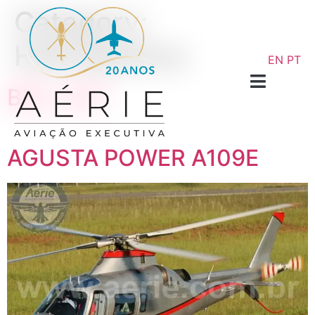
Category:
Helicópteros
EN
PT
BELL 407
AGUSTA POWER A109E